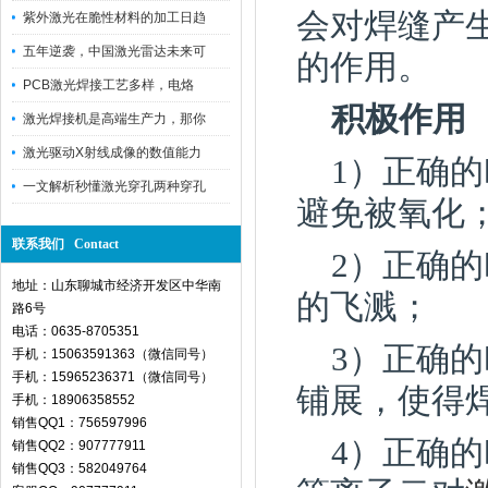
会对焊缝产
紫外激光在脆性材料的加工日趋
五年逆袭，中国激光雷达未来可
的作用。
PCB激光焊接工艺多样，电烙
积极作用
激光焊接机是高端生产力，那你
激光驱动X射线成像的数值能力
1）正确
一文解析秒懂激光穿孔两种穿孔
避免被氧化
联系我们 Contact
2）正确
地址：山东聊城市经济开发区中华南
的飞溅；
路6号
电话：0635-8705351
3）正确
手机：15063591363（微信同号）
手机：15965236371（微信同号）
铺展，使得
手机：18906358552
销售QQ1：756597996
4）正确
销售QQ2：907777911
销售QQ3：582049764