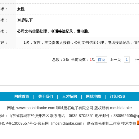
要求：
女性
要求：
30岁以下
要求：
公司文书信函处理，电话接洽纪录，懂电脑。
描述：
1名，女性，主负责来人接待，公司文书信函处理，电话接洽纪录，懂
总数：2条 当前页数：
1
/1
首页
上一页
1
下
网站首页
|
关于我们
|
人才招聘
|
网站地图
|
订阅RSS
网址:
www.moshidiaoke.com
聊城磨石电子有限公司 版权所有 moshidiaoke
址：山东省聊城市经济开发区 联系电话：0635-8705351 电子邮件：380862605@qq
鲁ICP备13009557号-1-磨石网（moshidiaoke.com）
磨石激光雕刻工作室
技术支持