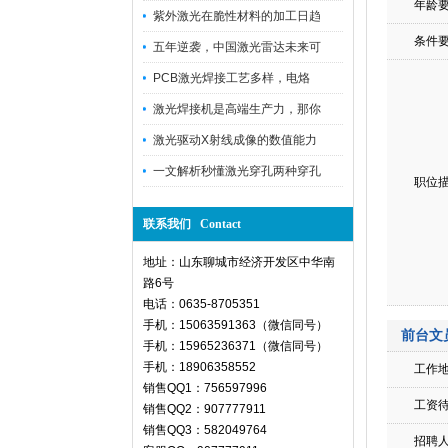
年龄
紫外激光在脆性材料的加工日趋
条件
五年逆袭，中国激光雷达未来可
PCB激光焊接工艺多样，电烙
激光焊接机是高端生产力，那你
激光驱动X射线成像的数值能力
一文解析秒懂激光穿孔两种穿孔
职位
联系我们 Contact
地址：山东聊城市经济开发区中华南
路6号
电话：0635-8705351
手机：15063591363（微信同号）
前台文
手机：15965236371（微信同号）
手机：18906358552
工作
销售QQ1：756597996
工资
销售QQ2：907777911
销售QQ3：582049764
招聘